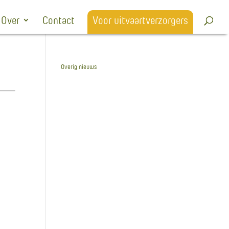
Over
Contact
Voor uitvaartverzorgers
Overig nieuws
Herinneringsavond: ‘Een
nieuw jaar is omzien
naar elkaar’
Officiële opening en
Open Huis Crematorium
Ommeland en Stad
Nieuwe website
Crematorium en
Uitvaartcentrum
Noordoost Fryslân