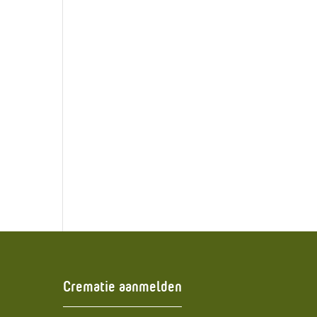
Druk bezochte Open
Dag Crematorium en
Uitvaartcentrum
Noordoost Fryslân
Crematorium en
Uitvaartcentrum
Noordoost Fryslân
officieel geopend
Crematie aanmelden